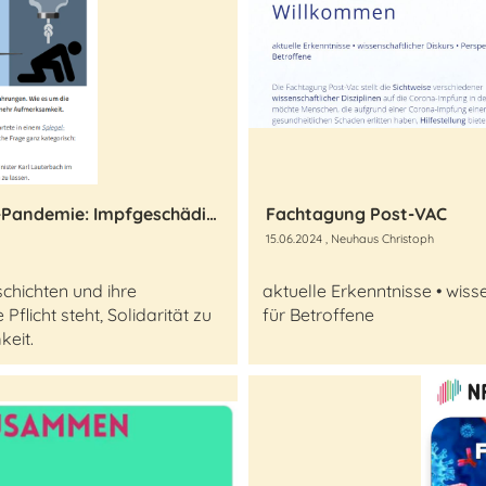
Die unbeachteten Opfer der Corona-Pandemie: Impfgeschädigte in Deutschland
Fachtagung Post-VAC
15.06.2024
, Neuhaus Christoph
chichten und ihre
aktuelle Erkenntnisse • wiss
flicht steht, Solidarität zu
für Betroffene
keit.