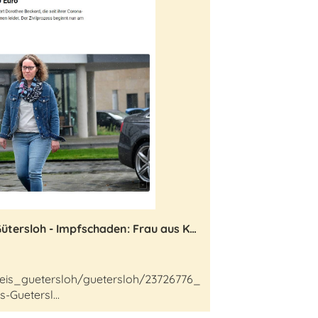
Zeitungsartikel NW Kreis Gütersloh - Impfschaden: Frau aus Kreis Gütersloh kämpft jetzt gegen Biontech um 100.000 Euro
reis_guetersloh/guetersloh/23726776_
-Guetersl...