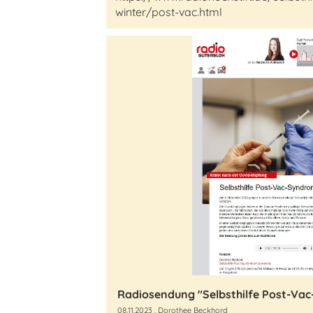
winter/post-vac.html
08.11.2023
, Dorothee Beckhord