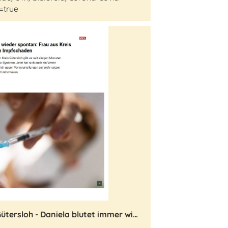
=true
Zeitungsartikel NW Kreis Gütersloh - Daniela blutet immer wieder spontan: Frau aus Kreis Gütersloh erzählt von Impfschaden