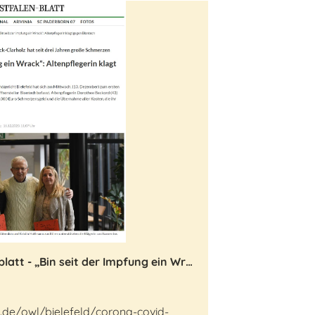
Zeitungsartikel Westfalenblatt - „Bin seit der Impfung ein Wrack“: Altenpflegerin klagt gegen Biontech
t.de/owl/bielefeld/corona-covid-