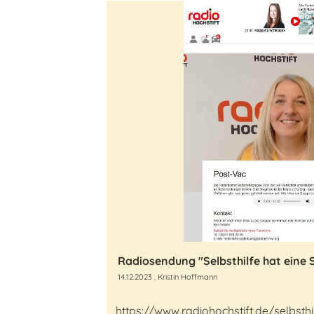
14.12.2023
, Kristin Hoffmann
https://www.radiohochstift.de/selbsth