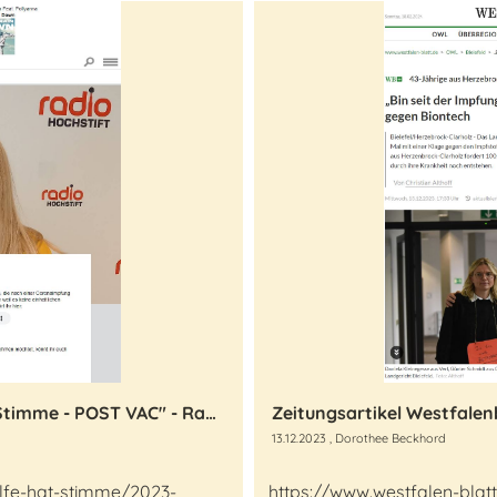
Radiosendung "Selbsthilfe hat eine Stimme - POST VAC" - Radio Hochstift
13.12.2023
, Dorothee Beckhord
ilfe-hat-stimme/2023-
https://www.westfalen-blat