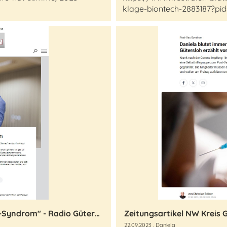
klage-biontech-2883187?pid
Radiosendung "Selbsthilfe Post-Vac-Syndrom" - Radio Gütersloh
22.09.2023
, Daniela