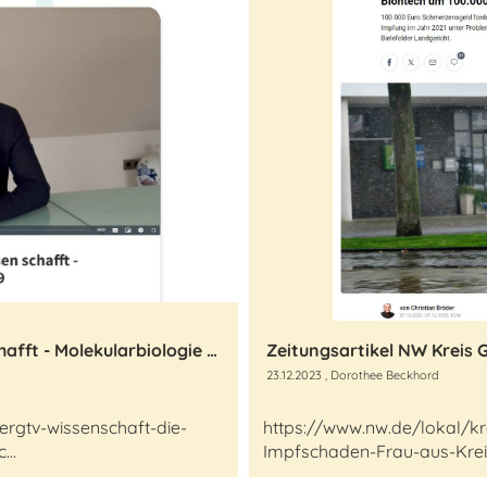
BergTV: Wissenschaft, die Wissen schafft - Molekularbiologie bei Covid-19
23.12.2023
, Dorothee Beckhord
rgtv-wissenschaft-die-
https://www.nw.de/lokal/k
...
Impfschaden-Frau-aus-Kreis